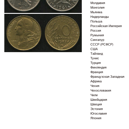
Молдавия
Монголия
Мьянма
Нидерланды
Польша
Российская Империя
Россия
Румыния
Сингапур
СССР (РСФСР)
США
Тайланд
Тунис
Турция
Финляндия
Франция
Французская Западная
Африка
Чехия
Чехословакия
Чили
Швейцария
Швеция
Эстония
Югославия
Япония