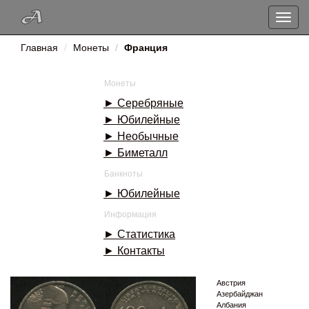
Toggle
naviga
Главная
Монеты
Франция
Монеты
► Серебряные
► Юбилейные
► Необычные
► Биметалл
Банкноты
► Юбилейные
Информация
► Статистика
► Контакты
Австрия
Азербайджан
Албания