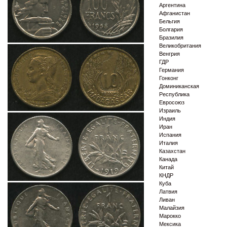
Аргентина
Афганистан
Бельгия
Болгария
Бразилия
Великобритания
Венгрия
ГДР
Германия
Гонконг
Доминиканская
Республика
Евросоюз
Израиль
Индия
Иран
Испания
Италия
Казахстан
Канада
Китай
КНДР
Куба
Латвия
Ливан
Малайзия
Марокко
Мексика