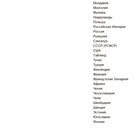
Молдавия
Монголия
Мьянма
Нидерланды
Польша
Российская Империя
Россия
Румыния
Сингапур
СССР (РСФСР)
США
Тайланд
Тунис
Турция
Финляндия
Франция
Французская Западная
Африка
Чехия
Чехословакия
Чили
Швейцария
Швеция
Эстония
Югославия
Япония