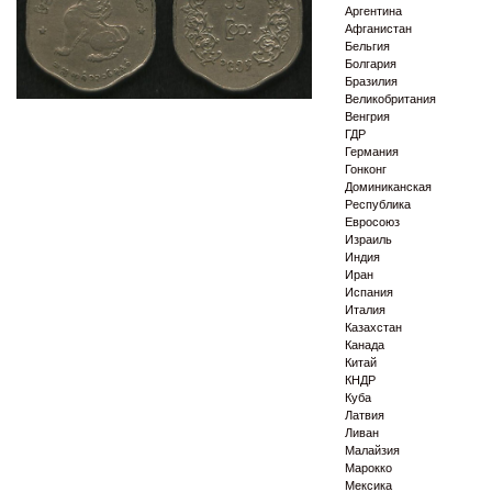
Аргентина
Афганистан
Бельгия
Болгария
Бразилия
Великобритания
Венгрия
ГДР
Германия
Гонконг
Доминиканская
Республика
Евросоюз
Израиль
Индия
Иран
Испания
Италия
Казахстан
Канада
Китай
КНДР
Куба
Латвия
Ливан
Малайзия
Марокко
Мексика