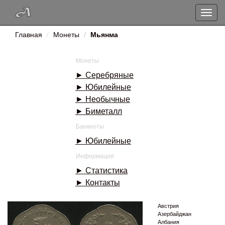
Toggle
naviga
Главная
Монеты
Мьянма
Монеты
► Серебряные
► Юбилейные
► Необычные
► Биметалл
Банкноты
► Юбилейные
Информация
► Статистика
► Контакты
Австрия
Азербайджан
Албания