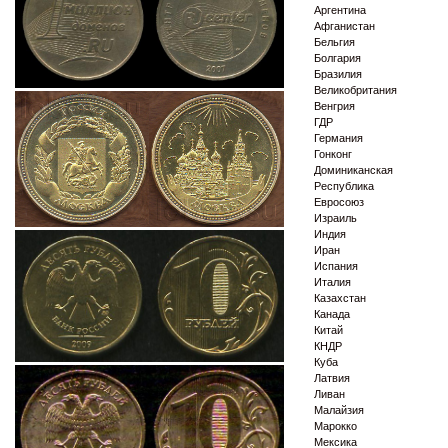
Аргентина
Афганистан
Бельгия
Болгария
Бразилия
Великобритания
Венгрия
ГДР
Германия
Гонконг
Доминиканская
Республика
Евросоюз
Израиль
Индия
Иран
Испания
Италия
Казахстан
Канада
Китай
КНДР
Куба
Латвия
Ливан
Малайзия
Марокко
Мексика