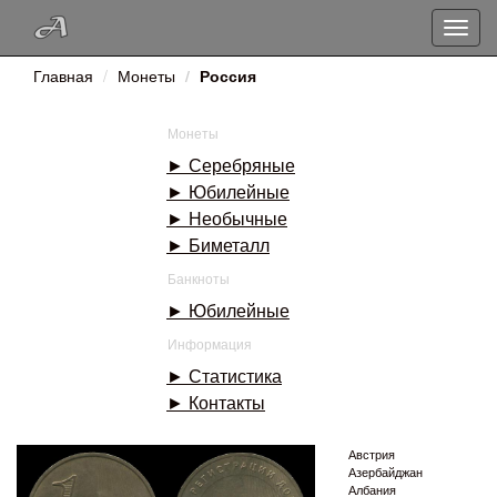
Toggle
naviga
Главная
Монеты
Россия
Монеты
► Серебряные
► Юбилейные
► Необычные
► Биметалл
Банкноты
► Юбилейные
Информация
► Статистика
► Контакты
Австрия
Азербайджан
Албания