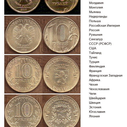
Молдавия
Монголия
Мьянма
Нидерланды
Польша
Российская Империя
Россия
Румыния
Сингапур
СССР (РСФСР)
США
Тайланд
Тунис
Турция
Финляндия
Франция
Французская Западная
Африка
Чехия
Чехословакия
Чили
Швейцария
Швеция
Эстония
Югославия
Япония